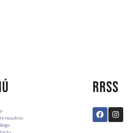
NÚ
RRSS
io
re nosotros
álogo
tacto