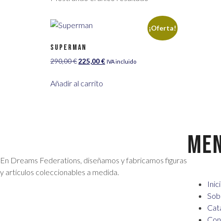
¡Oferta!
Superman
290,00
€
225,00
€
IVA incluido
Añadir al carrito
ME
En Dreams Federations, diseñamos y fabricamos figuras
y artículos coleccionables a medida.
Inic
Sob
Cat
Con