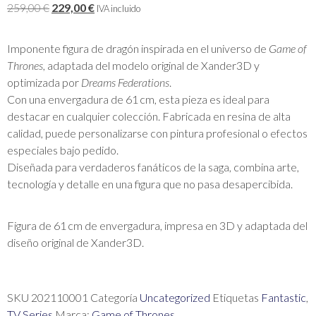
259,00
€
229,00
€
IVA incluido
Imponente figura de dragón inspirada en el universo de
Game of
Thrones
, adaptada del modelo original de Xander3D y
optimizada por
Dreams Federations
.
Con una envergadura de 61 cm, esta pieza es ideal para
destacar en cualquier colección. Fabricada en resina de alta
calidad, puede personalizarse con pintura profesional o efectos
especiales bajo pedido.
Diseñada para verdaderos fanáticos de la saga, combina arte,
tecnología y detalle en una figura que no pasa desapercibida.
Figura de 61 cm de envergadura, impresa en 3D y adaptada del
diseño original de Xander3D.
SKU
202110001
Categoría
Uncategorized
Etiquetas
Fantastic
,
TV Series
Marca:
Game of Thrones