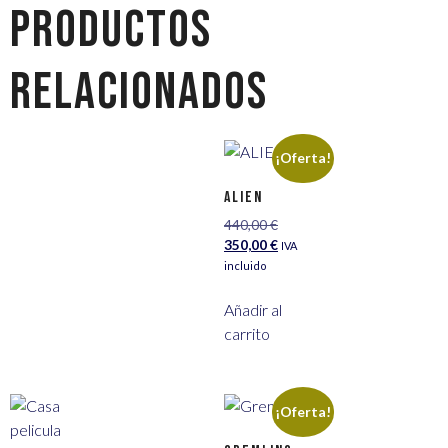
Productos
relacionados
¡Oferta!
ALIEN
440,00
€
350,00
€
IVA
incluido
Añadir al
carrito
¡Oferta!